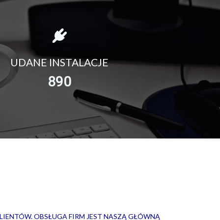
UDANE INSTALACJE
890
LIENTÓW. OBSŁUGA FIRM JEST NASZĄ GŁÓWNĄ