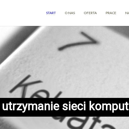
START
O NAS
OFERTA
PRACE
N
 utrzymanie sieci kompu