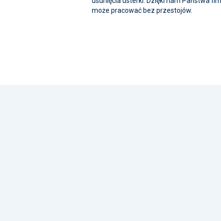
usunięcia usterki. Dzięki nam Państwa fi
może pracować bez przestojów.