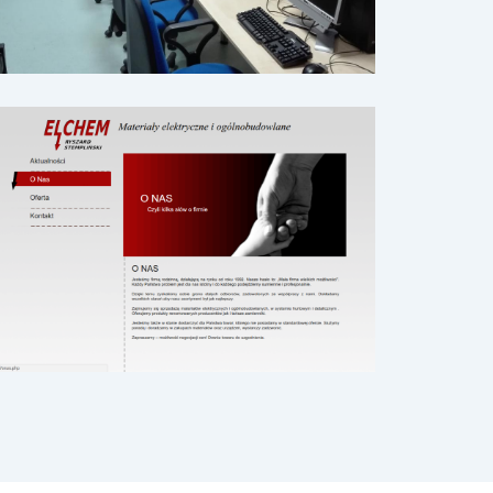
www.elchem-braniewo.pl